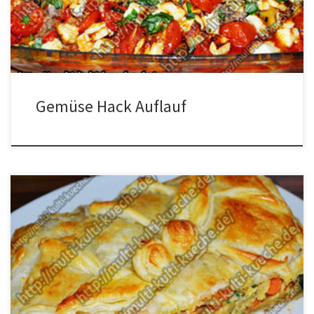
die Zwiebeln darin braten. Sobald die Zwiebeln weich geworden
[…]
Gemüse Hack Auflauf
Zutaten 2 Eier1 Blätterteig2 Zwiebeln2 Große Karotten2
Knoblauchzehen1 Zucchini3 EL. Creme fraicheSalz und Pfeffer
Zubereitung Das Gemüse klein schneiden und den Knoblauch
pressen. Etwas Öl in die Pfanne geben und die Zwiebeln darin
anbraten. Nun nach und nach das restliche Gemüse dazu geben.
Das Gemüse in eine Schüssel geben und […]