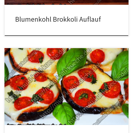
Blumenkohl Brokkoli Auflauf
Zutaten für Auberginen Pizza 1 Aubergine für den Pizza-Boden2
Kugeln Mozzarella150g Passierte Tomatenkleine Tomatenetwas
BasilikumÖl zum bestreichenSalz Pfeffer und Knoblauchpulver
Zubereitung für Auberginen Pizza Das Gemüse und den
Mozzarella in Scheiben und den Basilikum klein schneiden. Die
Form einfetten und die Auberginen darauf legen. Die Auberginen
mit dem Öl bestreichen […]