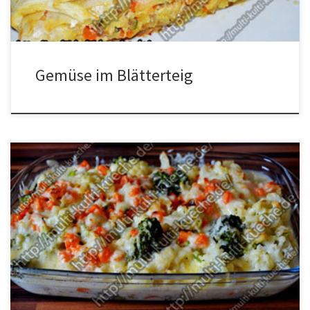
Gemüse im Blätterteig
Zutaten 1 Blumenkohl1 Brokkoli2 Karotten2 ZwiebelÖlKäse zum
bestreuen1 EL Mehl100g SchlagsahneMuskatnussSalz und Pfeffer
Zubereitung Blumenkohl und Brokkoli putzen, waschen, in kleine
Röschen teilen, die Karotten und die Zwiebeln schälen und klein
schneiden. Blumenkohl und Brokkoli in kochendem Salzwasser ca.
10 Minuten garen. Öl in eine Pfanne geben, die Zwiebel und […]