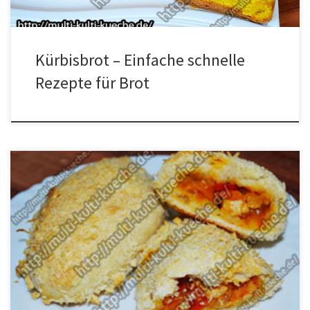
Kürbisbrot – Einfache schnelle
Rezepte für Brot
Zutaten für Curry Kare Pan Für den Teig250g MehlZucker100 ml
Wasser1 Würfel Hefe1 EigelbSalzÖl Für die PanadePaniermehl
(Panko)Eiweis Für die Füllung3 Karotte2 Zwiebel250g Geflügel1
Spitzpaprika rot1 Knoblauchzehe100 ml Hühnerbrüheein Esslöffel
CurrypulverPaprikapulver edelsüßein EL. MehlSalz Zubereitung für
Curry Kare Pan Das Gemüse und das Fleisch klein schneiden. Aus
Mehl, im Wasser […]