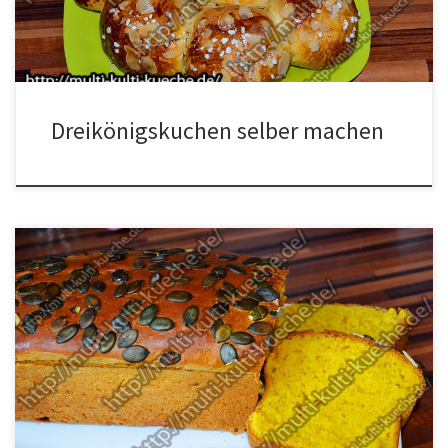
die Hefe, die Butter das Ei und die […]
Dreikönigskuchen selber machen
Zutaten für Kürbisbrot Für den Teig1 Ei1 Würfel Hefe300g
Hokkaidokürbis80g Butter400g Mehl1 EL Zucker1 TL Salz Zum
bestreichenetwas Milch Zum bestreuenKürbiskern Zubereitung
Den Hokkaidokürbis etwas klein schneiden, mit etwas Wasser in
einen Kochtopf geben und solange kochen bis er geworden
weich ist. Wenn der Kürbis weich ist alles noch mal […]