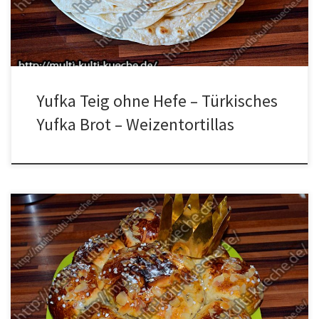
ausrollen. Die […]
Yufka Teig ohne Hefe – Türkisches
Yufka Brot – Weizentortillas
Zutaten für Dreikönigskuchen Für den Teig1 Ei500g Mehl150g
Zucker1 Würfel Hefe230ml Milch70g Butterje nach Geschmack
Cranberry, Rosinen oder Schokostückchen1 Haselnuss oder
Mandel Für die Deko1 EigelbHagelzucker und
Mandelblättchenetwas Puderzucker zum bestreuen Zubereitung
Für den Dreikönigskuchen werden als erstes das Mehl, der Zucker,