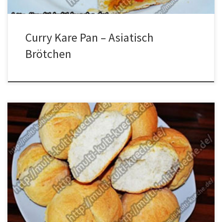
Curry Kare Pan – Asiatisch
Brötchen
Zutaten für Brötchen Rezept 500g Mehl1 Ei1 Würfel Hefe250 ml
WasserSalz Zubereitung für Brötchen Rezept Alle Zutaten zu
einem Teig verkneten. Den Teig auf eine bemehlte Arbeitsfläche
geben und noch einmal durchkneten. Mit einer Schüssel bedecken
und gehen lassen. Danach noch einmal durchkneten. Zu einer
Wurst formen und in Scheiben […]