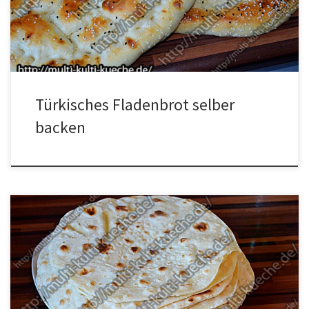
Schwarzkümmel Zubereitung Die Hefe in dem warmen Wasser
auflösen und zusammen mit den restlichen […]
Türkisches Fladenbrot selber
backen
Zutaten für den Yufka Brot – Wraps 1 Ei1 kg Mehl250ml Milch250ml
Wasser2 EL ÖlSalz Zubereitung für den Tortillas – Weizentortillas
Alle Zutaten in eine Schüssel geben und gut miteinander
vermischen. Von dem fertigen Teig kleine Stücke abreißen diese
dann zu Kugeln Formen und auf einer bemehlter Arbeitsfläche