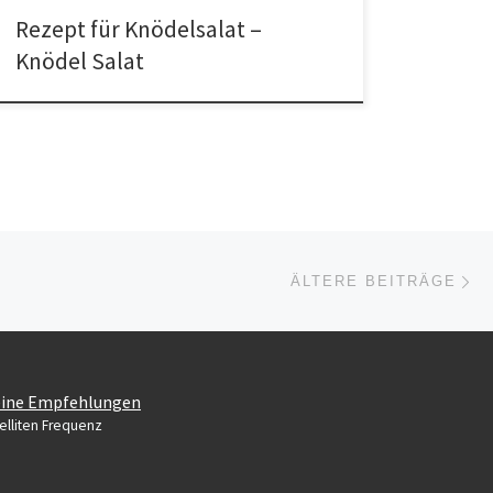
Rezept für Knödelsalat –
Knödel Salat
Äl
ÄLTERE BEITRÄGE
ine Empfehlungen
elliten Frequenz