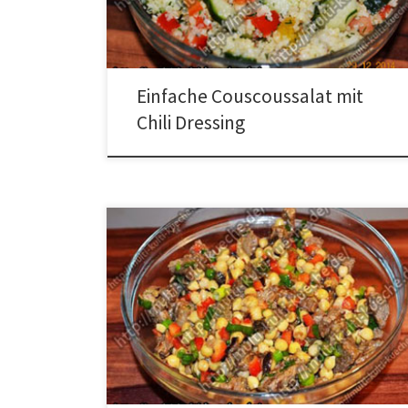
lassen. Die Flüssigkeitszugabe bitte mit der Anweisung
des Herstellers abgleichen. Je nach Typ und Hersteller
[…]
Einfache Couscoussalat mit
Chili Dressing
Zutaten 400g Lamm400g Kichererbsen1 Aubergine2
Zwiebeln1 LimetteLauchzwiebeln1 Knoblauchzehe1
rote PaprikaOlivenöl1 Tl. Sambal OelekSalz, Pfeffer
Zubereitung Alles waschen und klein schneiden. Etwas
Öl in die Pfanne geben und die Zwiebeln, Knobi und
Fleisch darin braten. Die Auberginen dazu geben und
weiter braten. Die Limette auspressen. Und mit Salz,
Pfeffer, Sambal Oelek […]