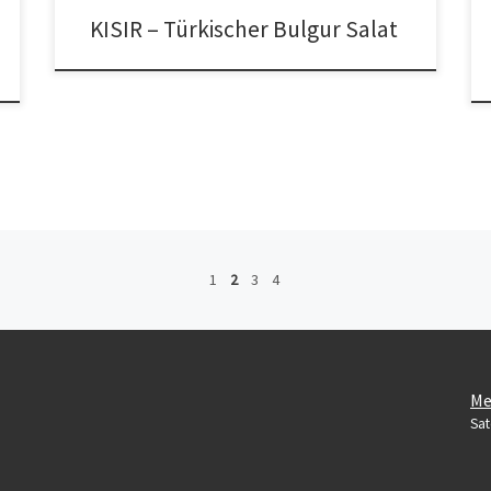
KISIR – Türkischer Bulgur Salat
1
2
3
4
Me
Sat