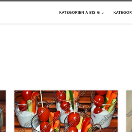
KATEGORIEN A BIS G
KATEGORI
Zutaten für Gemüse Fingerfood mit Joghurt
Quarkmischung 250g Quark250g Joghurt10
Karottenstreifen10 Gurkenstreifen15 kleine Tomaten5
Paprikastreifen1 KnoblauchzeheDillSalz Zubereitung
Den Joghurt mit dem Quark, dem Dill, dem Salz und
dem gepressten Knobi vermischen. Nun den