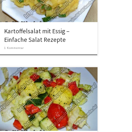
Kartoffeln geben. Mit Salz, Pfeffer und Essig
abschmecken und […]
Kartoffelsalat mit Essig –
Einfache Salat Rezepte
1 Kommentar
Zutaten für Knödelsalat / Knödel Salat 12 Mini Knödel1
Paprika1/2 Gurke1/2 Eisbergsalatmini Tomaten1 Salat
Krönungetwas Öl Zubereitung Den Eisbergsalat, die
Paprika und Gurke klein schneiden. Salzwasser zum
kochen bringen, und die (Knödel) solange kochen bis
sie an der Oberfläche schwimmen. In der Zwischenzeit
das Gemüse in die Schüssel geben. Die […]