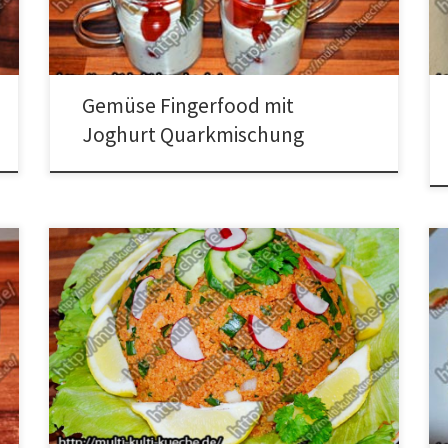
Quarkmischung in die Gläser verteilen. Jetzt die
Gemüsestreifen hinein geben. Dann je Glas drei
Tomaten auf ein […]
Gemüse Fingerfood mit
Joghurt Quarkmischung
Zutaten für den Kisir Zubereitung Den Bulgur Salzen
und mit heißem Wasser übergießen so dass der ganze
Bulgur etwas bedeckt ist, dann einfach stehen lassen
bis er das gesamte Wasser aufgesogen hat. Das
Tomatenmark mit dem Zitronensaft, dem Öl und den
Passierten Tomaten vermischen. Die klein
geschnittenen Zwiebeln, die Lauchzwiebeln […]