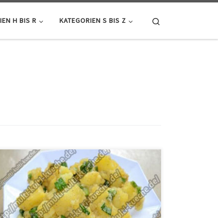
Search
EN H BIS R
KATEGORIEN S BIS Z
Zutaten für Kartoffelsalat mit Essig 7 Kartoffeln1 Bund
Lauchzwiebelnca. 2-3 EL EssigSalz, Pfeffer
Zubereitung Die Kartoffeln waschen und kochen. Die
Schale der Kartoffeln entfernen die Kartoffeln klein
schneiden und in eine Schüssel füllen. Die
Lauchzwiebeln ebenfalls klein schneiden und zu den