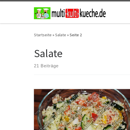
Zum Inhalt springen
Startseite
»
Salate
»
Seite 2
Salate
21 Beiträge
Zutaten 100g Couscousca. 150ml Wasser (Couscous
muss gut bedeckt sein)gemahlenes Chili-pulver1
Knoblauchzehe1 Zwiebel1/2 rote und gelbe
Paprika1/2 Gurke2 Tomatenetwas Dill1 Zitrone3 El
Öletwas SchnittlauchSalz und Pfeffer Zubereitung Den
Couscous mit heißem Wasser übergießen und ziehen