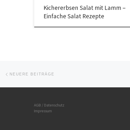
Kichererbsen Salat mit Lamm –
Einfache Salat Rezepte
Beitrags-Navigation
Neuere Beiträge
NEUERE BEITRÄGE
AGB / Datenschutz
Impressum