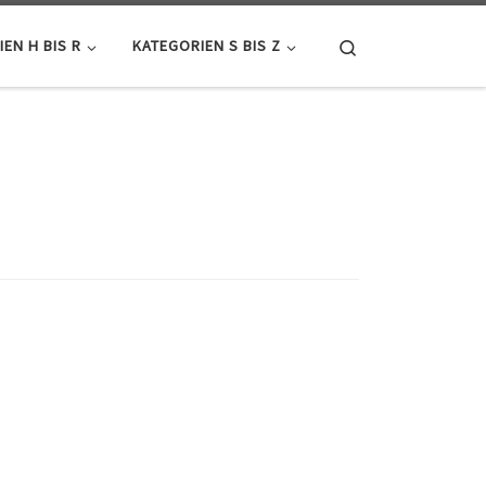
Search
EN H BIS R
KATEGORIEN S BIS Z