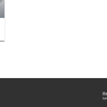
Me
Sat