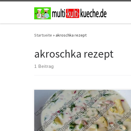
Zum Inhalt springen
Startseite
»
akroschka rezept
akroschka rezept
1 Beitrag
Zutaten Akroschka, Okroschka Russische Suppe 5
Becher Kefir6 Kartoffeln1 Gurke1 Bund
Lauchzwiebeln10 Eier1 Bund Radischen4
Bockwürstchen Zubereitung für Okroschka Die
Kartoffeln, die Eier und die Würstchen kochen. Alle
Zutaten klein schneiden, und in eine Große Schüssel