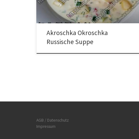
geben. Nach und nach den Kefir dazu geben. Mit Salz
würzen und am besten […]
Akroschka Okroschka
Russische Suppe
AGB / Datenschutz
Impressum