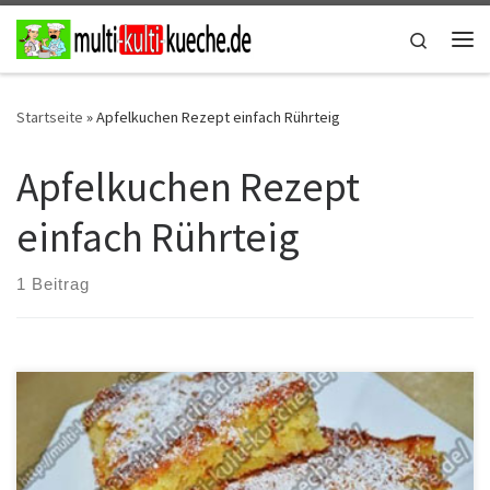
Zum Inhalt springen
Search
Me
Startseite
»
Apfelkuchen Rezept einfach Rührteig
Apfelkuchen Rezept
einfach Rührteig
1 Beitrag
Zutaten für Saftiger Apfelkuchen 250g Butter250g Zucker5 Eier1
Pck. Vanillinzucker350g Mehl1 Pck. Backpulver1 kg Äpfelklein