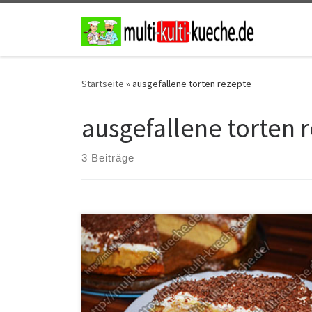
Zum Inhalt springen
Startseite
»
ausgefallene torten rezepte
ausgefallene torten 
3 Beiträge
Zutaten für sie Schwedische Apfeltorte Für den
Boden2 Eier125g Zucker100g Mehl40ml Öl6 EL
Milch1/2 Backpulver Für die oberste Schicht300ml
SahneSchoko raspeln Für die Apfelschicht2 Eier5
Äpfel100g Zucker2 Päckchen Vanille-Saucenpulver50g
ButterSaft von einer Zitrone Zubereitung für