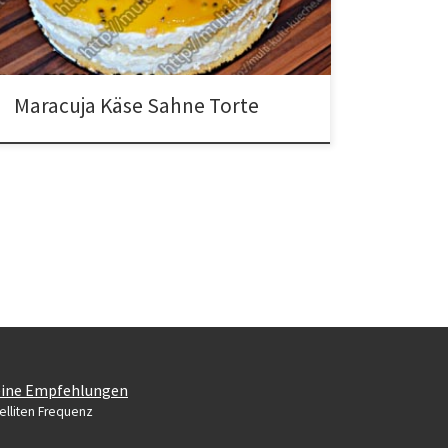
Maracujasaft Für die Deko1 1/2 Maracuja Zubereitung
für die Maracuja Torte Alle Zutaten für […]
Maracuja Käse Sahne Torte
ine Empfehlungen
elliten Frequenz