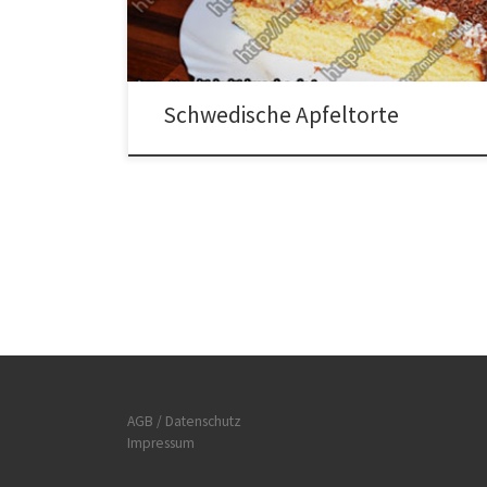
Schwedische Apfeltorte Die Äpfel schälen und klein
schneiden. Alle Zutaten für den Teig in eine […]
Schwedische Apfeltorte
AGB / Datenschutz
Impressum