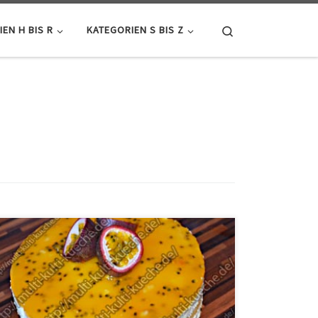
Search
EN H BIS R
KATEGORIEN S BIS Z
Zutaten für die Maracuja Torte Für den Boden3
Eier150g Mehl150g Zucker1/2 Päck. Backpulver Für
den Guss250g Maracujasaft10g Zucker1 Päck. klarer
Tortenguss1 1/2 Maracuja Für die Creme600 ml
Sahne800g Magerquark200g Frischkäse2 Päck. Sofort
Gelatine150g Zucker1 Päck. Vanillezucker250g