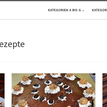
KATEGORIEN A BIS G
KATEGORI
rezepte
Zutaten für die Coffee Torte 400g Sahne8 Blatt
Gelatine1 Tortenboden100g Zartbitter
Schokolade600g Coffee Pudding (Grand Dessert)125
ml Milch Für die DekorationSprühsahneSchoko
KaffeebohnenGiotto Kugeln Zubereitung für Coffee
Torte Die Sahne in eine Schüssel geben und steif