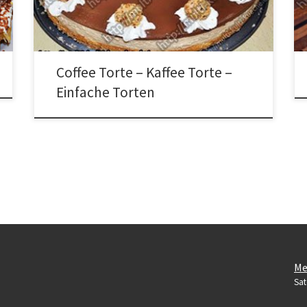
schlagen. Die Sahne vom Grand Dessert entfernen und
den Rest unter die Schlagsahne mischen. 5 […]
Coffee Torte – Kaffee Torte –
Einfache Torten
Me
Sat