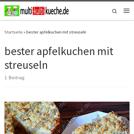
Zum Inhalt springen
Search
Me
Startseite
»
bester apfelkuchen mit streuseln
bester apfelkuchen mit
streuseln
1 Beitrag
Zutaten für den Apfelkuchen mit Streuseln – Streuselkuchen Für
den Teig1 Ei200g Mehl1 Päck. Vanillearoma1/2 Päck.