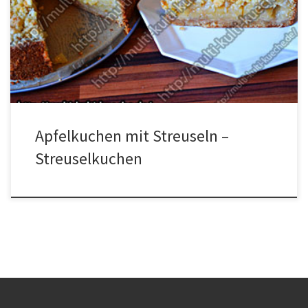
Backpulver50g Zucker100g Butter Für die Streusel150g Mehl100g
Zucker100g Butter Für die Apfelfüllung1,5 kg Äpfel80g Zucker30g
Butteretwas Zimt Zubereitung Alle Zutaten für den Teig in eine
Schüssel geben und gut miteinander vermischen. 2/3 von dem […]
Apfelkuchen mit Streuseln –
Streuselkuchen