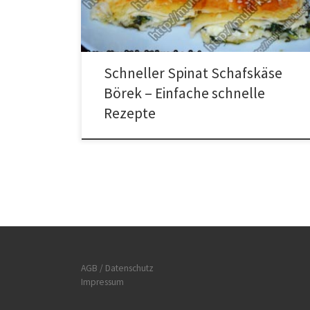
Spinat mit dem Käse vermischen. Den Blätterteig in die
Form geben und die Hälfte vom Yufka […]
Schneller Spinat Schafskäse
Börek – Einfache schnelle
Rezepte
AGB / Datenschutz
Impressum