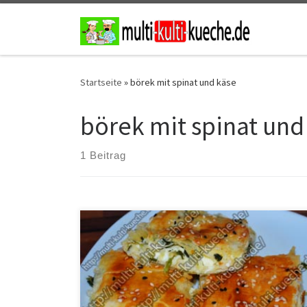
Zum Inhalt springen
Startseite
»
börek mit spinat und käse
börek mit spinat und
1 Beitrag
Zutaten für Spinat Schafskäse Börek 1-2 Blätterteig je
nach Form1 Ei1 Yufkateig250g Schafskäse200g
SpinatSesam und Schwarzkümmel Zubereitung für
Spinat Schafskäse Börek Spinat klein schneiden und
das Wasser aus dem Spinat gut auspressen. Nun den