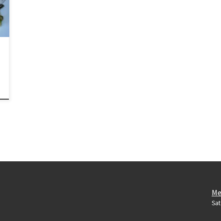
Me
Sat