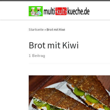
Zum Inhalt springen
Startseite
»
Brot mit Kiwi
Brot mit Kiwi
1 Beitrag
Zutaten für Frischkäse Brot mit Kiwi 2 Scheiben
Sonnenblumenkernbrot40g Frischkäseetwas
Cornflakes1 Kiwi Zubereitung für Frischkäse Brot mit
Kiwi Die Kiwi schälen und in Scheiben schneiden. Die
Brote nun mit dem Frischkäse bestreichen und in
Dreiecke schneiden. Etwas Cornflakes und die Kiwi