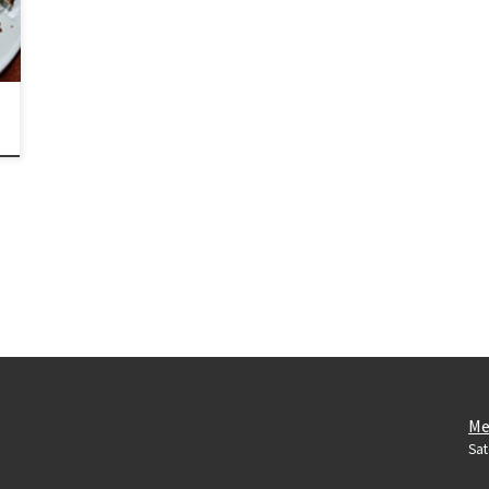
Me
Sat