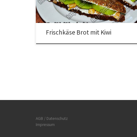
Scheiben drauf verteilen. Nun die anderen
Brotscheiben drauf legen […]
Frischkäse Brot mit Kiwi
AGB / Datenschutz
Impressum