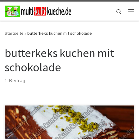
Zum Inhalt springen
Search
Me
Startseite
»
butterkeks kuchen mit schokolade
butterkeks kuchen mit
schokolade
1 Beitrag
Zutaten Butterkeks Pudding Kuchen Für den Boden2 Pack.
Butterkekse Für die DekoPistazienKokosraspeln Für die Creme1