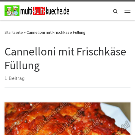
Zum Inhalt springen
Search
Me
Startseite
»
Cannelloni mit Frischkäse Füllung
Cannelloni mit Frischkäse
Füllung
1 Beitrag
Zutaten 2 Dosen gehackte Tomaten Cannelloni 2 Zwiebeln 1
Knoblauchzehe 2 El. Öl etwas Basilikum Salz, Pfeffer 1 rote Paprika