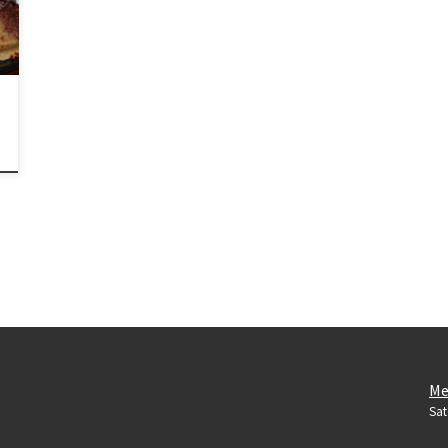
Me
Sat