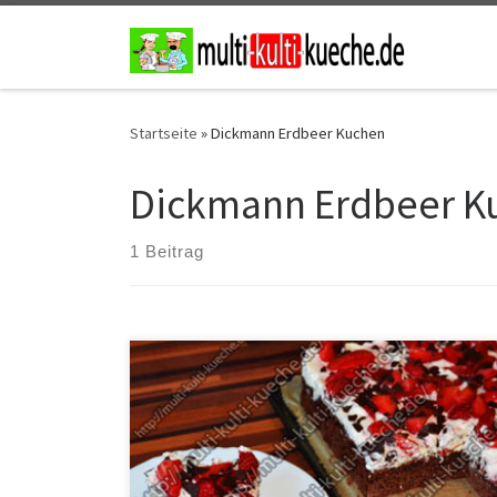
Zum Inhalt springen
Startseite
»
Dickmann Erdbeer Kuchen
Dickmann Erdbeer K
1 Beitrag
Zutaten für Dickmann Erdbeer Kuchen Für den Teig3 EL
Backkakao300g braunen Zucker1/2 Päck. Backpulver4
Eier250g Mehl250g Butter Für die Creme1 EL
Puderzucker1 Päck. Dickmanns400ml Sahne2 Päck.
Sahnesteif Für die Deko1 kg Erdbeeren100g Zartbitter
Schokoraspeln2 EL Puderzucker Zubereitung für