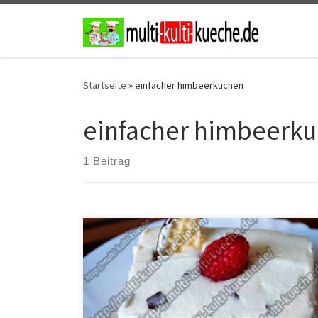
Zum Inhalt springen
Startseite
»
einfacher himbeerkuchen
einfacher himbeerk
1 Beitrag
Zutaten für Himbeer Dickmann Kuchen 5 Eier500g
Himbeeren300g Puderzucker300ml Wasser100ml
Öl250g Mehl300ml Himbeersirup2 Pack.
Vanillepuddingpulver600ml Schlagsahne1 Paket
Schokoküsse (Dickmanns) Für die DekoFrische
Himbeeren Zubereitung für Dickmann Kuchen Die Eier