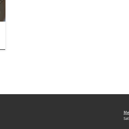
Me
Sat