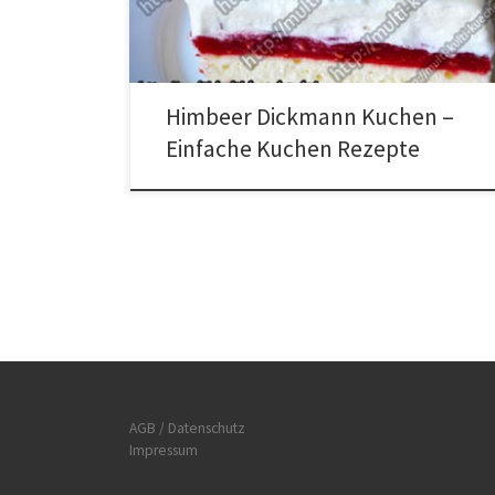
trennen und das Eiweiß steif schlagen. 200g
Puderzucker und Eigelb vermischen. 100ml Wasser,
das Öl und das Mehl dazugeben und daraus […]
Himbeer Dickmann Kuchen –
Einfache Kuchen Rezepte
AGB / Datenschutz
Impressum