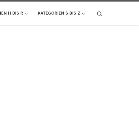
Search
EN H BIS R
KATEGORIEN S BIS Z