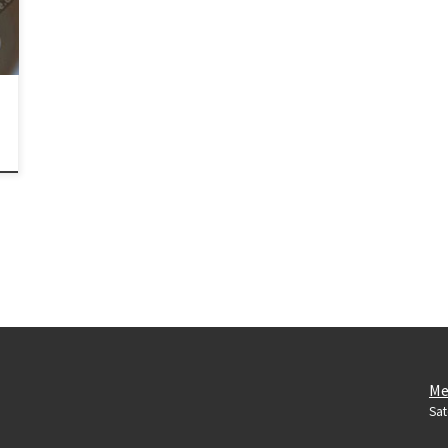
Me
Sat