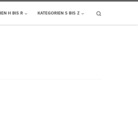
Search
EN H BIS R
KATEGORIEN S BIS Z