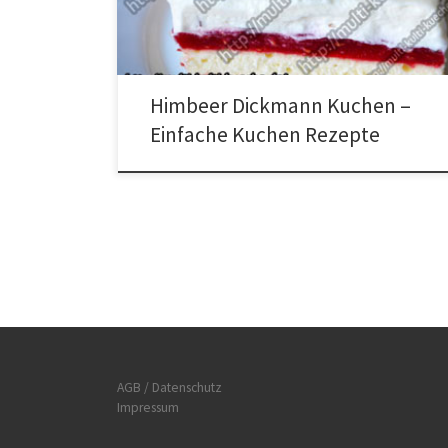
trennen und das Eiweiß steif schlagen. 200g
Puderzucker und Eigelb vermischen. 100ml Wasser,
das Öl und das Mehl dazugeben und daraus […]
Himbeer Dickmann Kuchen –
Einfache Kuchen Rezepte
AGB / Datenschutz
Impressum