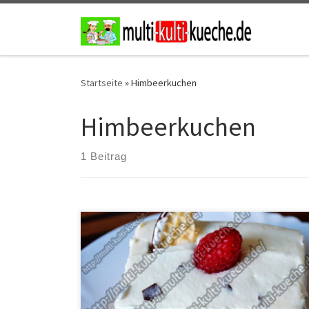
Zum Inhalt springen
Startseite
»
Himbeerkuchen
Himbeerkuchen
1 Beitrag
Zutaten für Himbeer Dickmann Kuchen 5 Eier500g
Himbeeren300g Puderzucker300ml Wasser100ml
Öl250g Mehl300ml Himbeersirup2 Pack.
Vanillepuddingpulver600ml Schlagsahne1 Paket
Schokoküsse (Dickmanns) Für die DekoFrische
Himbeeren Zubereitung für Dickmann Kuchen Die Eier