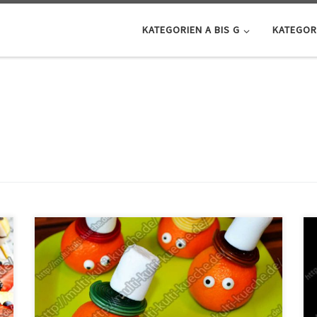
KATEGORIEN A BIS G
KATEGORI
Zutaten für Clementinen Männchen für Kinder 4
Clementinen4 Haribo Schneckenetwas Zuckerglasur4
Marshmallows4 Zahnstocher8 Zuckeraugen
Zubereitung für Clementinen Männchen für Kinder Die
Augen mit Hilfe der Zuckerglasur an den Clementinen
befestigen. Nun den Zahnstocher an dem