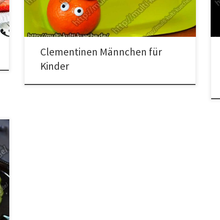
Clementinen Männchen befestigen und die Haribo
Schnecke und den Marshmallow auf den Zahnstocher
ziehen so […]
Clementinen Männchen für
Kinder