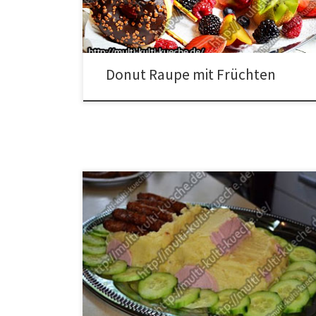
schmelzen und damit die Augen befestigen. Die
Salzstangen in der Länge anpassen […]
Donut Raupe mit Früchten
Zutaten für Kartoffelpüree Pick Up Kartoffelstampf1
Pack. Bratwürstchen1 Gurke6 Scheiben Fleischwurst
Zubereitung für Kartoffelstampf Pick Up Das Püree auf
ein Blech geben und mit einem EL. nach und nach in
die Form von einen Pik Up bringen. Die Bratwürstchen
auf die Ladefläche legen. Jetzt die aus der
Fleischwurst geschnittenen Räder, […]