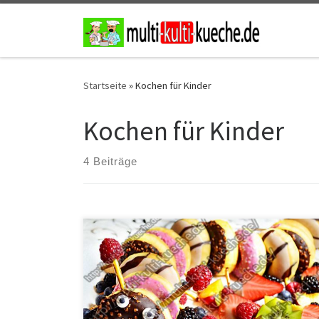
Zum Inhalt springen
Startseite
»
Kochen für Kinder
Kochen für Kinder
4 Beiträge
Zutaten für Donut Raupe mit Früchten 2 Augen2
Himbeeren12 kleine Donutetwas Schokolade für die
BefestigungSalzstangen für die Beine und
Fühlerverschiedene Früchte Zubereitung Auf ein Blech
im Wechsel die verschiedenen Donut hintereinander
aber mit leichten Bögen legen. Die Schokolade