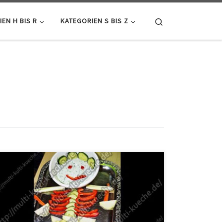
Search
EN H BIS R
KATEGORIEN S BIS Z
Zutaten 1/2 Gurke 1 Paprika 1/2 Kohlrabi 2 Stangen
Stangensellerie 1 Karotte 2 Mini Tomaten 250g Joghurt
Kräuter und Salz Zubereitung Das Gemüse zurecht
schneiden. Dann das Gemüse wie auf dem Video zu
sehen auf ein Blech legen. Für den Joghurt- Kräuter