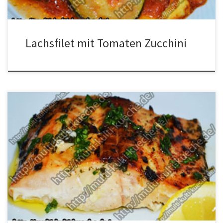
Lachsfilet mit Tomaten Zucchini
Zutaten für Lachsfilet in Honig Kräuter 750g Lachsfilet Zum
bestreuen:etwas Basilikum Für die Marinade:3EL. Honig5 EL.
Italienische Kräuter5 EL. Oliven ÖlSalz und Pfeffer Zubereitung für
Lachsfilet in Honig Kräuter Öl, Kräuter und Honig vermischen. Den
Lachs in eine Form legen und mit Salz und Pfeffer würzen. Nun die
Marinade über […]