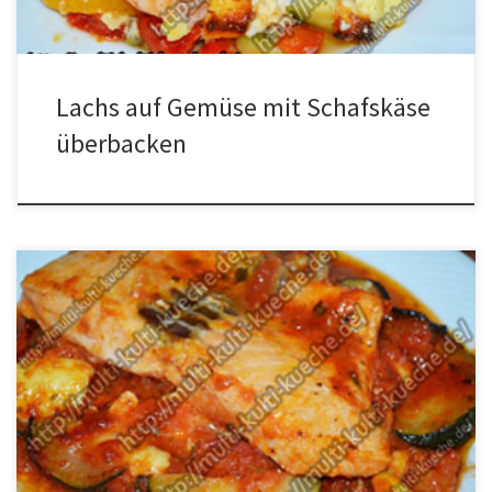
Lachs auf Gemüse mit Schafskäse
überbacken
Zutaten für Lachsfilet mit Tomaten Zucchini 500g Lachsfilet500g
gehackte Tomaten1 Zucchini150g KäseOreganoBasilikumSalz und
Pfeffer Zubereitung für Lachsfilet mit Tomaten Zucchini Öl in die
Pfanne geben und die klein geschnittenen Zucchini darin braten.
Nun die Tomaten dazugeben und mit Salz, Pfeffer, Oregano und
Basilikum würzen. 10 Minuten köcheln lassen, dann in […]