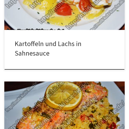
geschnittenen Kartoffeln in eine gefettete Form geben dann mit
Salz und Pfeffer vermischen. Nun die Sahne mit der Milch, […]
Kartoffeln und Lachs in
Sahnesauce
Zutaten für Lachs auf Bulgur und Gemüse Für den Fisch500g (4
Stücke) Lachs4 ZitronenseibenSalz und Pfeffer Für den Bulgur250g
Bulgur1 Zwiebeletwas Zitronensaft2 rote und grüne
SpitzpaprikaLauchzwiebeln1 Knoblauchzeheetwas
PetersilieOlivenöl, Salz Zubereitung für Lachs auf Bulgur und