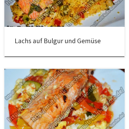
Gemüse Den Knobi pressen, die Paprikas, die Zwiebeln und die
Petersilie klein schneiden. Etwas Salz […]
Lachs auf Bulgur und Gemüse
Zutaten Lachs auf Gemüse 750g Lachsfilet1 Zucchini1 rote und
gelbe Paprika500g Mini Tomaten200g Schafskäse3
Knoblauchzehenetwas Salz und PfefferOlivenöl Zubereitung für
Lachs auf Gemüse Das Gemüse und den Käse klein schneiden. Das
Gemüse in die Form geben mit dem Knoblauch und dem Öl
vermischen. Den Lachs mit Salz und Pfeffer würzen. […]