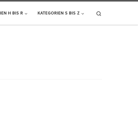
Search
EN H BIS R
KATEGORIEN S BIS Z