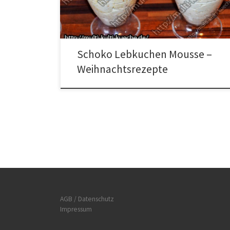
zerbröseln. Etwas von dem Lebkuchen für die Deko
bei Seite stellen. Wasser zum kochen bringen, […]
Schoko Lebkuchen Mousse –
Weihnachtsrezepte
AGB / Datenschutz
Impressum