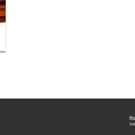
Me
Sat