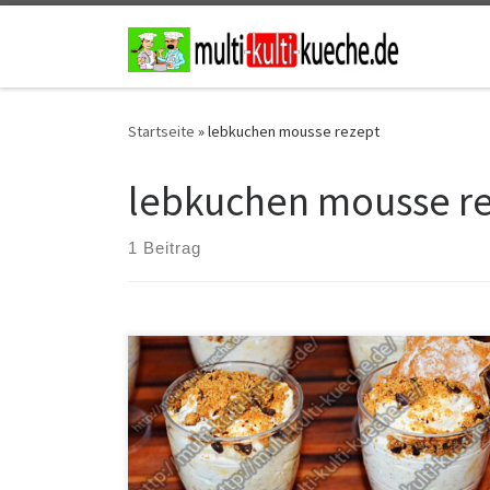
Zum Inhalt springen
Startseite
»
lebkuchen mousse rezept
lebkuchen mousse r
1 Beitrag
Zutaten für ca. 7 Gläser – Lebkuchen Mousse 2
Eier200g weiße Schokolade600g Sahne3 EL
Honig200g Lebkuchen Zubereitung Zuerst die Sahne
steif schlagen und dann zur Seite stellen. Die
Lebkuchen in Küchenmaschine geben oder per Hand