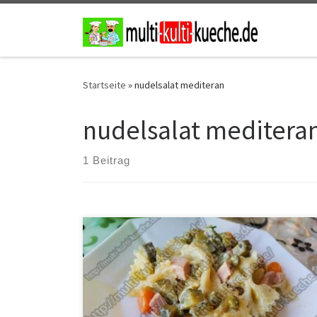
Zum Inhalt springen
Startseite
»
nudelsalat mediteran
nudelsalat meditera
1 Beitrag
Zutaten für Nudelsalat 175g Fleischwurst265g Erbsen
und Möhren150g kleine Gewürzgurken250g Nudeln2
EL GurkenwasserMayonnaiseSalz und Pfeffer
Zubereitung für Nudelsalat Die Fleischwurst, die
Gurken und die Möhren klein schneiden. Die Nudeln
wie gewohnt in Salzwasser kochen und abtropfen