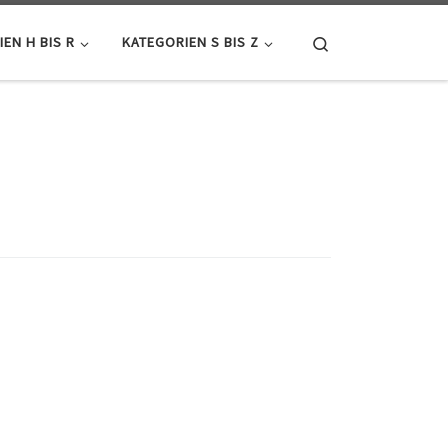
Search
EN H BIS R
KATEGORIEN S BIS Z