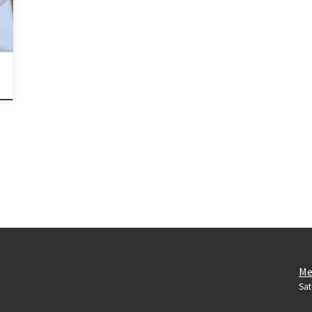
Me
Sat