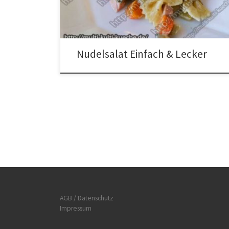
lassen. Anschließend die Nudeln, die Gurken, die
Erbsen, die Möhren, die Fleischwurst, das
Gurkenwasser, […]
Nudelsalat Einfach & Lecker
AGB / Datenschutz
Impressum