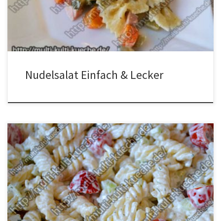
abtropfen lassen. Anschließend die Nudeln, die Gurken, die
Erbsen, die Möhren, die Fleischwurst, das Gurkenwasser, […]
Nudelsalat Einfach & Lecker
Zutaten für Nudelsalat 500g Nudeln250g Mini Tomaten1 Gurke300g
Joghurt3 Knoblauchzehenetwas Dill und Salz Zubereitung Die
Nudeln wie gewohnt kochen. Die Tomaten halbieren, die Gurke
schälen, entkernen und klein hacken, den Knobi pressen. Salz,
Knobi und Dill zum Joghurt geben und vermischen. Die Gurken
darunter mischen. Dann die Tomaten dazu geben. […]