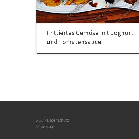
Zubereitung für Frittiertes Gemüse mit Joghurt und
Tomatensauce Die Kartoffeln schälen und in Spalte
schneiden, […]
Frittiertes Gemüse mit Joghurt
und Tomatensauce
AGB / Datenschutz
Impressum