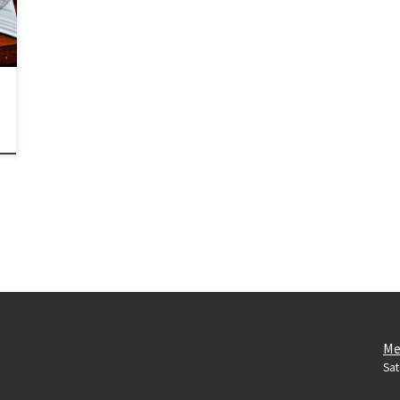
Me
Sat