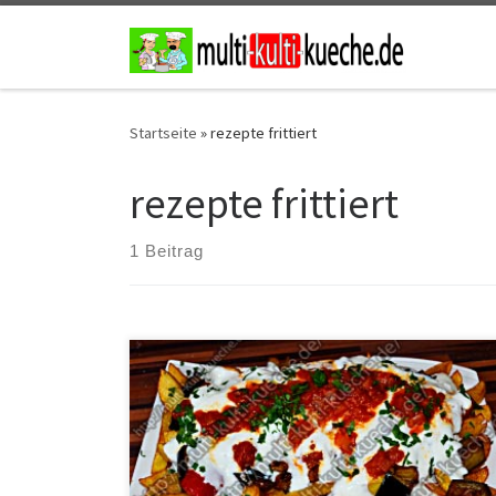
Zum Inhalt springen
Startseite
»
rezepte frittiert
rezepte frittiert
1 Beitrag
Zutaten für Frittiertes Gemüse mit Joghurt und
Tomatensauce Für die Tomatensauce1 Dose gehackte
Tomaten1 Zwiebeletwas ÖlSalz und Pfeffer Für den
Joghurt400g Joghurt1-2 KnoblauchzehenSalz Für das
Gemüse1 kg Kartoffeln1 Aubergine2 grüne
Spitzpaprikas1 rote PaprikaSalzÖl zum Frittieren