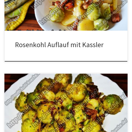
gewohnt kochen und abtropfen lassen. Kartoffel schälen und in
Scheiben schneiden, die Zwiebeln und den […]
Rosenkohl Auflauf mit Kassler
Zutaten für Rosenkohl mit Zwiebeln und Kräutern Rosenkohl50g
Kräuterbutter1 ZwiebelSalzetwas Öl Zubereitung für Rosenkohl
mit Zwiebeln Die Zwiebeln klein schneiden und den Rosenkohl
putzen. Den Rosenkohl zusammen mit Salz in einen Topf mit
Wasser geben und gar kochen. Etwas Öl in die Pfanne geben und
die Zwiebeln darin braten. Dann […]