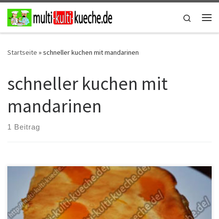
Zum Inhalt springen
Search
Me
Startseite
»
schneller kuchen mit mandarinen
schneller kuchen mit
mandarinen
1 Beitrag
Zutaten Käse Mandarinen Kuchen 380g Mehl1/2 Backpulver6
Eier450g Zucker100g Margarine1 kg Magerquark1 Tasse Öl2 Pack.