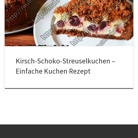
die Creme3 Eier1 Glas Kirschen100g ZuckerSaft einer 1/2 Zitrone1
Päckchen Vanillezucker1 Päckchen Vanillepudding500g Quark
Zubereitung Alle Zutaten für den Teig miteinander vermischen. 2/3
vom Teig in eine Springform (26cm) geben und damit den Boden
und den […]
Kirsch-Schoko-Streuselkuchen –
Einfache Kuchen Rezept