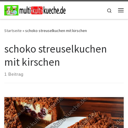
Zum Inhalt springen
Search
Me
Startseite
»
schoko streuselkuchen mit kirschen
schoko streuselkuchen
mit kirschen
1 Beitrag
Zutaten für Kirsch-Schoko-Streuselkuchen Für den Teig1 Ei300g
Mehl160g Zucker150g Butter40g Kakao1 Päckchen Backpulver Für