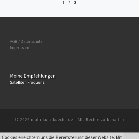
1
2
3
AGB / Datenschutz
Impressum
Meine Empfehlungen
Satelliten Frequenz
© 2026
multi-kulti-kueche.de
– Alle Rechte vorbehalten
Cookies erleichtern uns die Bereitstellung dieser Website. Mit