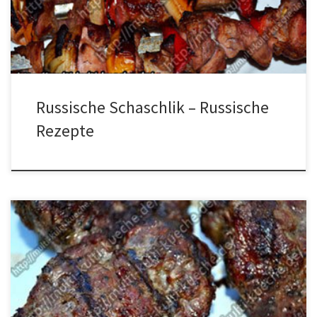
Zutaten in einen Topf oder eine Schüssel mit Deckel geben. Und
zugedeckt am besten über Nacht […]
Russische Schaschlik – Russische
Rezepte
Zutaten 500g Rinderhack 1 Zwiebel 1 Knoblauchzehe 1 Ei 1 El.
Minze 1 El. Pul Biber (Getrockneter Chili) Salz und Pfeffer
Zubereitung Das Hackfleisch, die Gewürze, das Ei und die
Pürierten Zwiebeln in eine Schüssel geben und gut vermischen.
Dann aus der Hackmasse Köfte formen. Nun die Köfte grillen und