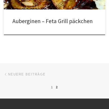
Auberginen – Feta Grill päckchen
Beitrags-Navigation
Neuere Beiträge
NEUERE BEITRÄGE
1
2