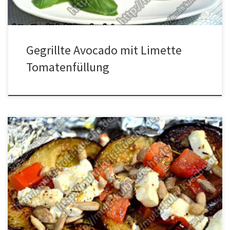
Gegrillte Avocado mit Limette
Tomatenfüllung
Zutaten Liste 1 Aubergine1 Tomate1/2 FetaÖletwas Thymian,
OreganoSalz, Pfeffer und Sonnenblumenkerner Zubereitung Die
Auberginen in Scheiben schneiden, den Käse und die Tomaten in
Stückche schneiden. Etwas Öl in die Pfanne geben und die
Auberginen Scheiben darin von beiden Seiten goldbraun braten.
Danach die gebratenen Scheiben auf ein Küchentuch legen damit
das […]