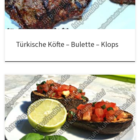
[…]
Türkische Köfte – Bulette – Klops
Zutaten 1 Avocado 1 Tomate 1 Limette etwas Basilikum
Lauchzwiebel Salz und Pfeffer Zubereitung Die Avocado
Halbieren, die Tomate klein schneiden den Basilikum und die
Lauchzwiebel klein hacken. Nun die Tomaten mit dem Basilikum,
den Lauchzwiebeln, etwas Limettensaft und den Gewürzen
vermischen. Etwas Limettensaft auf der Avocado verteilen und ca.
[…]