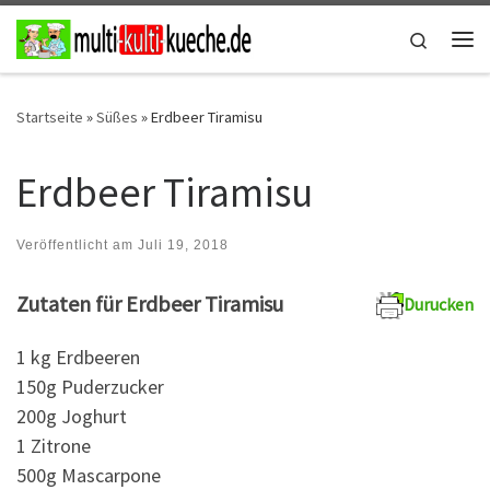
Zum Inhalt springen
Search
Me
Startseite
»
Süßes
»
Erdbeer Tiramisu
Erdbeer Tiramisu
Veröffentlicht am
Juli 19, 2018
Zutaten für Erdbeer Tiramisu
Durucken
1 kg Erdbeeren
150g Puderzucker
200g Joghurt
1 Zitrone
500g Mascarpone