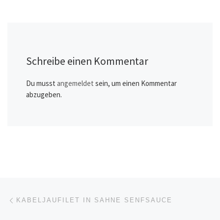
Schreibe einen Kommentar
Du musst
angemeldet
sein, um einen Kommentar
abzugeben.
Beitragsnavigation
Vorheriger Beitrag
KABELJAUFILET IN SAHNE SENFSAUCE