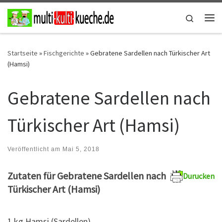
Zum Inhalt springen
Search
Me
Startseite
»
Fischgerichte
»
Gebratene Sardellen nach Türkischer Art
(Hamsi)
Gebratene Sardellen nach
Türkischer Art (Hamsi)
Veröffentlicht am
Mai 5, 2018
Zutaten für Gebratene Sardellen nach
Durucken
Türkischer Art (Hamsi)
1 kg Hamsi (Sardellen)