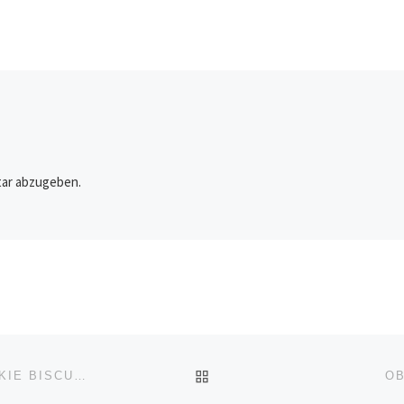
ar abzugeben.
ZURÜCK ZUR BEITRAGSL
SCHNEEMANN KEKSE – SNOWMAN COOKIES – COOKIE BISCUIT
OB