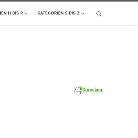
Search
EN H BIS R
KATEGORIEN S BIS Z
Durucken