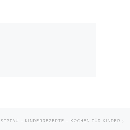
Nä
ISTE
STPFAU – KINDERREZEPTE – KOCHEN FÜR KINDER