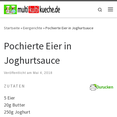
Zum Inhalt springen
Search
Me
Startseite
»
Eiergerichte
»
Pochierte Eier in Joghurtsauce
Pochierte Eier in
Joghurtsauce
Veröffentlicht am
Mai 4, 2018
ZUTATEN
Durucken
5 Eier
20g Butter
250g Joghurt