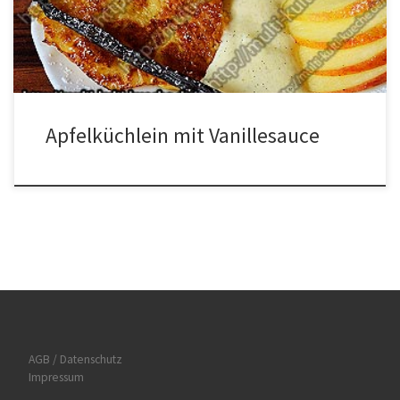
Vanillezucker und den Eiern vermischen. Nun die Eiermasse zu
den Äpfeln […]
Apfelküchlein mit Vanillesauce
AGB / Datenschutz
Impressum