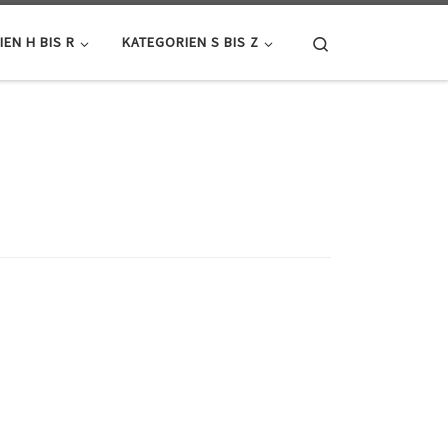
Search
EN H BIS R
KATEGORIEN S BIS Z