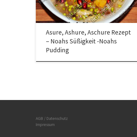
Haselnüsse, die Aprikosen und die Feigen klein
schneiden. Den Weizen, die Kichererbsen und Bohnen
am Vortag in reichlich Wasser einweichen. Am nächsten
Tag alles […]
Asure, Ashure, Aschure Rezept
– Noahs Süßigkeit -Noahs
Pudding
AGB / Datenschutz
Impressum