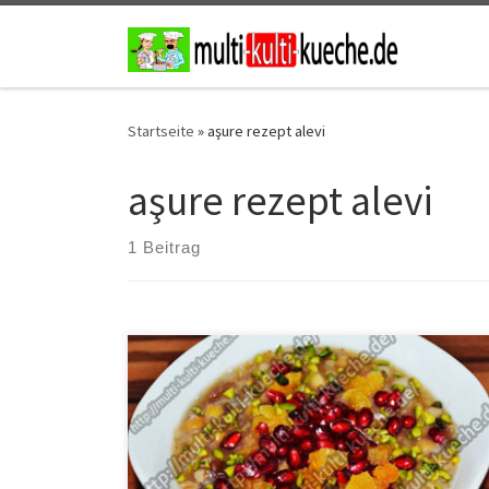
Zum Inhalt springen
Startseite
»
aşure rezept alevi
aşure rezept alevi
1 Beitrag
Zutaten Asure – Noahs Süßigkeit – Noahs Pudding 100g
Weiße Bohnen100g Kichererbsen5 Feigen100g
Weizen100g MilchreisOrangenschale100g
Walnüsse100g Haselnüsse13 getrocknete
Aprikosen100g Mandeln100g Rosinen200g
ZuckerGranatapfel und Pistazien Zubereitung Die