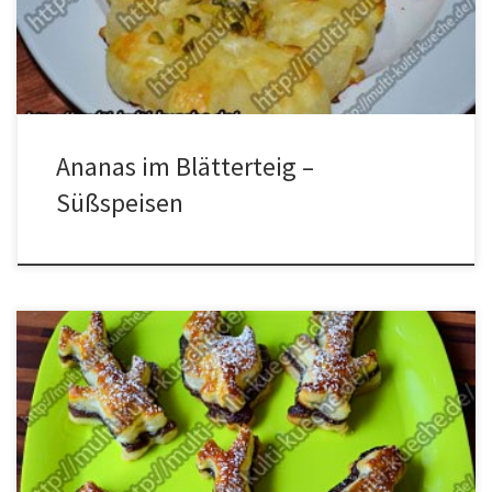
Backpapier ausgelegtes Blech legen. Mit Eiweiß bestreichen und
[…]
Ananas im Blätterteig –
Süßspeisen
Zutaten für Blätterteig Gebäck mit Nuss Nougat Creme 1 Eigelb2
Rollen Blätterteigetwas Nuss Nougat CremePuderzucker zum
bestreuen Zubereitung für Blätterteig Gebäck Den ersten
Blätterteig ausrollen und mit der Nuss Nougat Creme bestreichen.
Nun mit dem zweiten Blätterteig bedecken. Mit den Oster