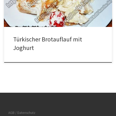
und Paprikapulver vermischen. Nun zu kleinen Frikadellen formen
und auf ein Teller legen. Öl […]
Türkischer Brotauflauf mit
Joghurt
AGB / Datenschutz