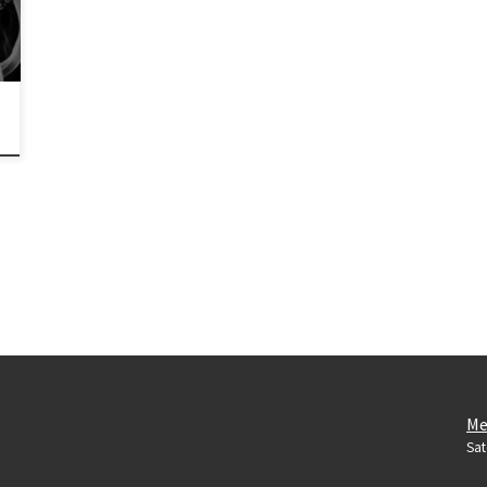
Me
Sat