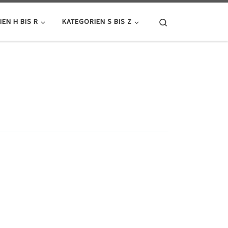
Search
EN H BIS R
KATEGORIEN S BIS Z