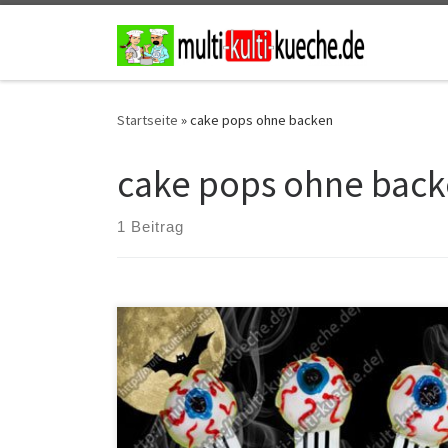
Zum Inhalt springen
Startseite
»
cake pops ohne backen
cake pops ohne bac
1 Beitrag
Zutaten für die Halloween Augen Cake Pops 1
Kastenkuchen1 Schmand2 weiße Glasurrote und blaue
Zuckerschrift1 Zuckerschrift mit Schoko Geschmack
Zubereitung für Halloween Augen Cake Pops Den
Kuchen zerbröseln (wenn man möchte kann man
vorher die Glasur abschneiden). Nun den Schmand