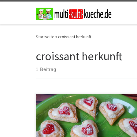
Zum Inhalt springen
Startseite
»
croissant herkunft
croissant herkunft
1 Beitrag
Zutaten für Croissant Herzen 1 Päckchen
Vanillepuddingpulver1 Croissant TeigErdbeeren500ml
Milch2 E.L Zuckeretwas Puderzucker Zubereitung Den
Croissant Teig ausrollen und die Lücken verschließen.
Danach aus dem Teig Herzen ausstechen, diese auf
ein mit Backpapier belegtes Blech legen und bei