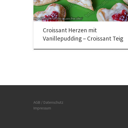
200°C goldbraun backen. In der Zwischenzeit 400ml
Milch in einen Topf geben […]
Croissant Herzen mit
Vanillepudding – Croissant Teig
AGB / Datenschutz
Impressum