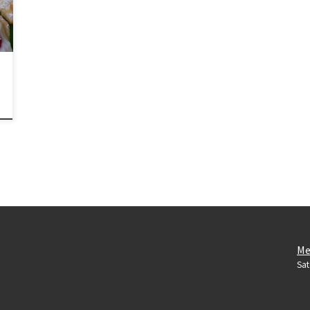
Me
Sat