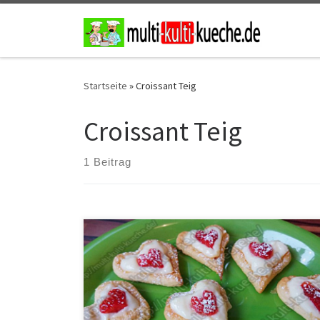
Zum Inhalt springen
Startseite
»
Croissant Teig
Croissant Teig
1 Beitrag
Zutaten für Croissant Herzen 1 Päckchen
Vanillepuddingpulver1 Croissant TeigErdbeeren500ml
Milch2 E.L Zuckeretwas Puderzucker Zubereitung Den
Croissant Teig ausrollen und die Lücken verschließen.
Danach aus dem Teig Herzen ausstechen, diese auf
ein mit Backpapier belegtes Blech legen und bei