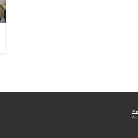
Me
Sat