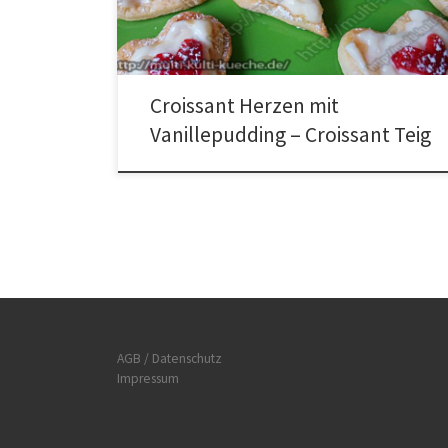
200°C goldbraun backen. In der Zwischenzeit 400ml
Milch in einen Topf geben […]
Croissant Herzen mit
Vanillepudding – Croissant Teig
AGB / Datenschutz
Impressum