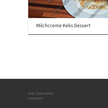
Milchcreme in einen Topf geben und unter ständigem
rühren solange köcheln lassen […]
Milchcreme Keks Dessert
AGB / Datenschutz
Impressum