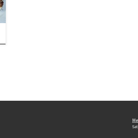
Me
Sat