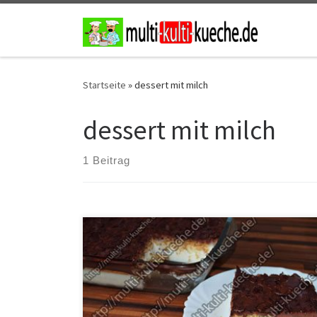
Zum Inhalt springen
Startseite
»
dessert mit milch
dessert mit milch
1 Beitrag
Zutaten für Milchcreme Keks Dessert Für die
Milchcreme100g Zucker3 EL Speisestärke3 EL Mehl1
Liter Milch Für die DekoSchokostreusel Für den
BodenBurcak Kekse (im Türkischen Laden) Für die
Schokosoße100g Zartbitter Glasur3 Blatt
Gelatine130ml Milch Zubereitung Alle Zutaten für die