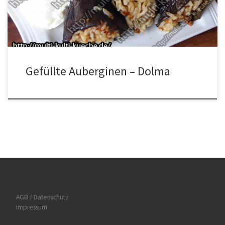
raus holen und abkühlen lassen. Für die FüllungDas Hackfleisch,
den Reis, die Petersilie, […]
Gefüllte Auberginen – Dolma
AGB / Datenschutz
Impressum