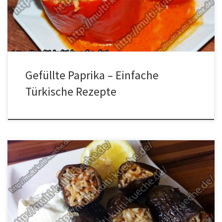
abschneiden und alles entkernen. Etwas Öl in die Pfanne geben,
die Zwiebeln und den Knobi […]
Gefüllte Paprika – Einfache
Türkische Rezepte
Zutaten Gefüllte Auberginen – Dolma 1 Packung getrocknete
Auberginen500g Hackfleisch500g Reisetwas Passierte
Tomatenetwas Petersilie1 EL Biber Salcasi (Paprikamark)Salz
Zubereitung für Gefüllte Auberginen Wasser zum kochen bringen
und die Auberginen rein geben bis sie weich sind, dann wieder