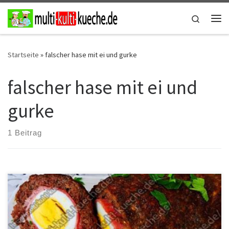
Zum Inhalt springen
Search
Me
Startseite
»
falscher hase mit ei und gurke
falscher hase mit ei und
gurke
1 Beitrag
Zutaten für Falscher Hase mit Schinken und Käse Für den Falschen
Hase 800g Rinderhackfleisch4 gekochte Eier2-3 EL. Petersilie4