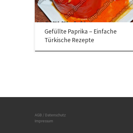
Paprika oben abschneiden und alles entkernen. Etwas
Öl in die Pfanne geben, die Zwiebeln und den Knobi
[…]
Gefüllte Paprika – Einfache
Türkische Rezepte
AGB / Datenschutz
Impressum