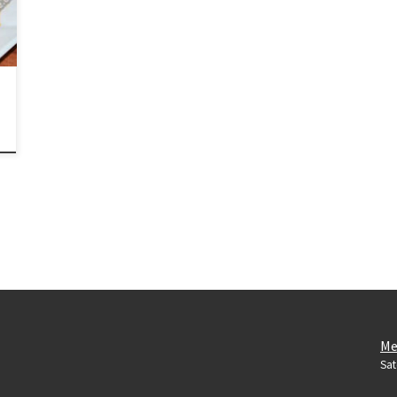
Me
Sat