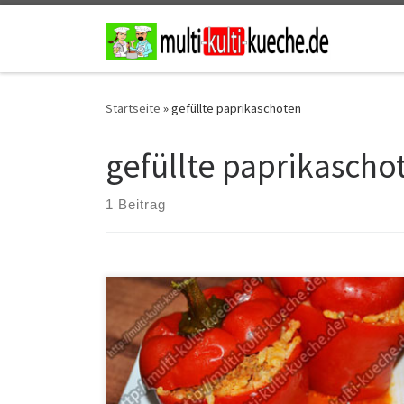
Zum Inhalt springen
Startseite
»
gefüllte paprikaschoten
gefüllte paprikascho
1 Beitrag
Zutaten für Gefüllte Paprika 1 Ei7 Rote Paprikas2
Zwiebeln300g Rinderhackfleisch300g Reis2
Knoblauchzehen350ml Passierte Tomaten100ml
Sahne1 Liter Gemüsebrüheetwas PetersilieSalz und
Pfeffer Zubereitung für Gefüllte Paprika Die Zwiebeln
klein schneiden, den Knoblauch pressen und die