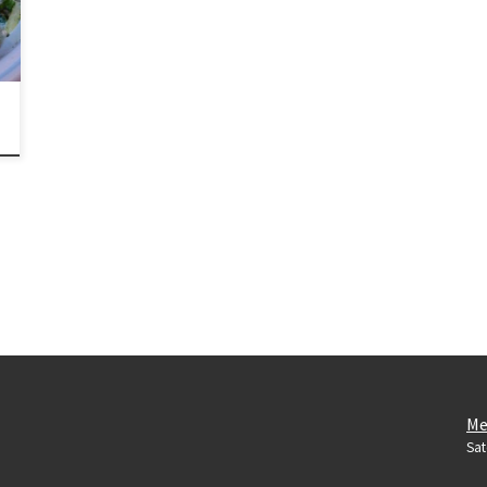
Me
Sat