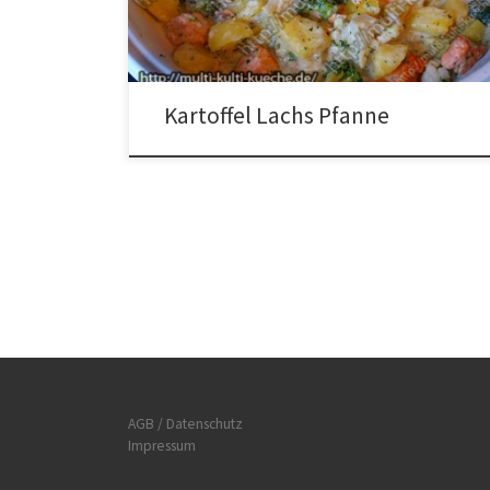
Brokkoli und Blumenkohl in Röschen teilen und den
Lachs in Würfel schneiden. […]
Kartoffel Lachs Pfanne
AGB / Datenschutz
Impressum