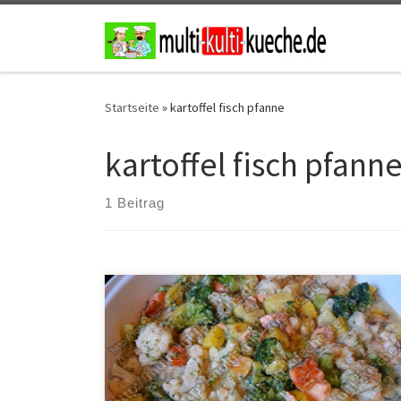
Zum Inhalt springen
Startseite
»
kartoffel fisch pfanne
kartoffel fisch pfann
1 Beitrag
Zutaten für Kartoffel Lachs Pfanne 500g Lachs1 kg
Kartoffeln500g Blumenkohl500g Brokkoli1 EL
Mehl300ml Milch300ml Wasser4 EL Creme legere1
Zitroneetwas Öl2 EL 8 KräuterSalz und Pfeffer
Zubereitung für Kartoffel Lachs Pfanne Die Kartoffeln
schälen und in Mundgerechte Stücke schneiden,