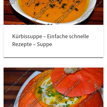
Topf geben und das Gemüse darin anschwitzen. Nun ca. 1 Liter
Wasser dazugeben und […]
Kürbissuppe – Einfache schnelle
Rezepte – Suppe
Zutaten für Hokkaido Kürbissuppe Zubereitung Als erstes die
Kartoffeln und die Zwiebeln schälen und klein schneiden, den
Knobi pressen, die Petersilie und den Ingwer klein hacken, den
Kürbis oben wie ein Deckel abschneiden, entkernen und
Ausscharben. Butter in einem Topf schmelzen lassen und die