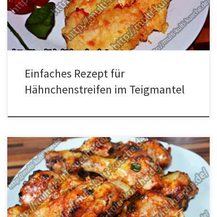
wenden und dann. Im heißen Öl goldbraun braten.
Hähnchenstreifen im Teig […]
Einfaches Rezept für
Hähnchenstreifen im Teigmantel
Zutaten 1,2 kg Hähnchenunterkeulen (Drumsticks)4 EL Honig4 EL
Tomatenketchup1 TL Sojasoße1 KnoblauchzeheLauchzwiebeln
Zubereitung Die Zwiebeln in Ringe schneiden und den Knobi
pressen. Für die Marinade den Honig mit dem Ketchup, der
Sojasauce und dem Knobi verrühren. Dann die Zwiebeln