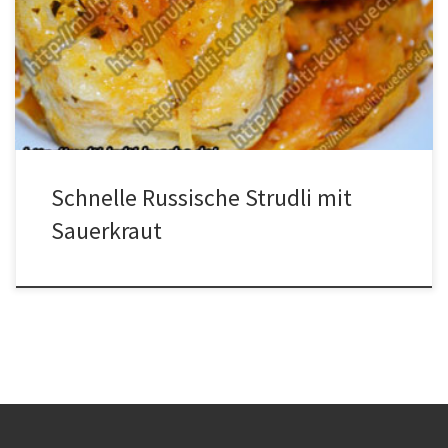
Sonntagsbrötchenetwas TomatenketchupPetersilieca. 800ml
WasserÖl Zubereitung Etwas Öl in die Pfanne geben und das
Sauerkraut darin ca.20 Minuten garen. Nun das Wasser hinein
geben, das Wasser darf den Kohl aber nicht bedecken. Da sonst
der Teig […]
Schnelle Russische Strudli mit
Sauerkraut