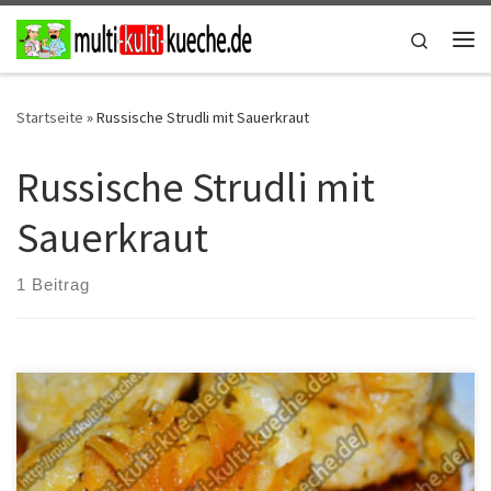
Zum Inhalt springen
Search
Me
Startseite
»
Russische Strudli mit Sauerkraut
Russische Strudli mit
Sauerkraut
1 Beitrag
Zutaten für Schnelle Russische Strudli mit Sauerkraut 500g
Sauerkraut (gibt es im Russischem Laden)2 Pack.