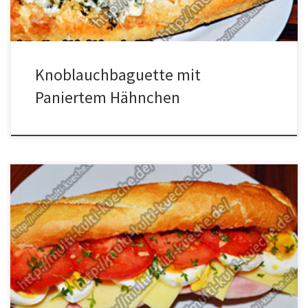
[…]
Knoblauchbaguette mit
Paniertem Hähnchen
Zutaten für Schinken Käse Baguette 4 hart gekochte Eier1
Baguette4 Scheiben Kochschinken2 Tomaten3 Scheiben
Käseetwas Gartenkresse30g KräuterbutterSalz Zubereitung für
Schinken Baguette Das Baguette durchschneiden und die untere
Hälfte mit der Kräuterbutter bestreichen. Nun mit dem halbierten
Schinken scheiben, dem klein geschnittenen Käse, den Eier
scheiben und den Tomaten scheiben belegen und […]