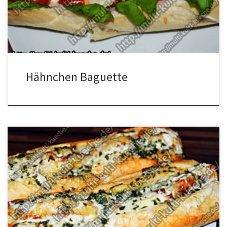
den Tomaten, den Mozzarella und dem Fleisch füllen und in den
Ofen […]
Hähnchen Baguette
Zutaten für Knoblauchbaguette mit Paniertem Hähnchen 1
Baguette2 Hähnchenbrustfilet3 Eier100g Butter2
Knoblauchzehenca. 3 Scheiben
ButterkäsePetersilieParmesanSalzMehl und Paniermehl zum
Panieren Zubereitung für Knoblauchbaguette mit Paniertem
Hähnchen Das Hähnchenbrustfilet in Stücke schneiden, den Knobi
hacken und die Butter etwas schmelzen. Nun das
gesalzene Fleisch erst in dem Mehl dann in den Eiern und dann