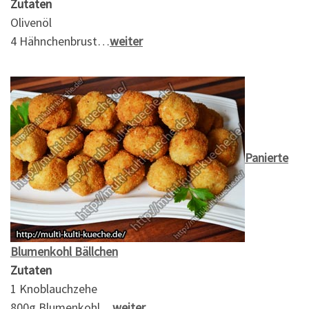
Zutaten
Olivenöl
4 Hähnchenbrust…
weiter
Panierte
Blumenkohl Bällchen
Zutaten
1 Knoblauchzehe
800g Blumenkohl…
weiter