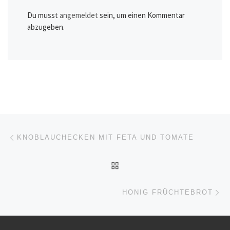
Du musst
angemeldet
sein, um einen Kommentar
abzugeben.
Beitragsnavigation
Vorheriger Beitrag
KNOBLAUCHECKEN MIT FETA UND TOMATE
ZURÜCK ZUR BEITRAGSL
Nä
HONIG FRÜCHTEBROT