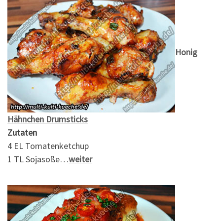
Honig
Hähnchen Drumsticks
Zutaten
4 EL Tomatenketchup
1 TL Sojasoße…
weiter