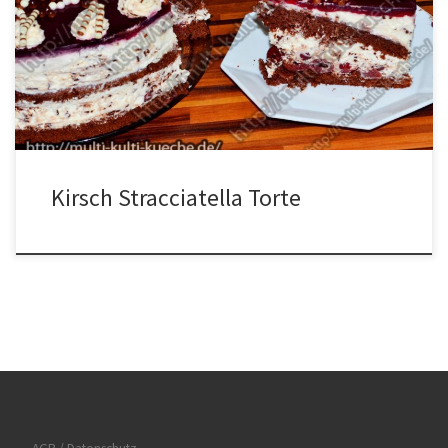
Guss500ml Kirschsaft2 Päck. roten Tortenguss Für die Creme1000g
Sahne5 Päckchen Sahnesteif80g Zucker100g Schokoladenstreusel
Für die DekoSchoko Zebra RöllchenKnusper Perlen Für den
Belag1 Glas Kirschen Zubereitung Eier und Zucker vermischen. Nun
nach und nach […]
Kirsch Stracciatella Torte