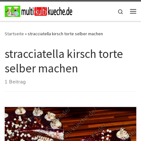
Zum Inhalt springen
Search
Me
Startseite
»
stracciatella kirsch torte selber machen
stracciatella kirsch torte
selber machen
1 Beitrag
Zutaten für die Kirsch Stracciatella Torte Für den Teig4 Eier170g
Zucker20g Backkakao200g Mehl1 Päck. Backpulver Für den