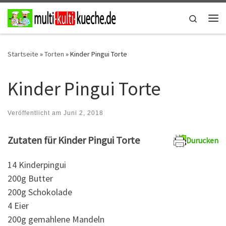
Zum Inhalt springen
Search
Me
Startseite
»
Torten
»
Kinder Pingui Torte
Kinder Pingui Torte
Veröffentlicht am
Juni 2, 2018
Zutaten für Kinder Pingui Torte
Durucken
14 Kinderpingui
200g Butter
200g Schokolade
4 Eier
200g gemahlene Mandeln