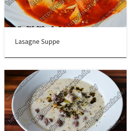
pressen. Öl in einen Topf geben und das Fleisch darin anbraten.
Wenn das Fleisch fast fertig ist […]
Lasagne Suppe
Zutaten für Joghurtsuppe 250g gekochte Kichererbsen75g
Reis400g Joghurt4 EL MehlSaft von 1/2 Zitrone2L Wasser500g
Hack3 Zwiebeln4 TL. Minze3 TL ButterSalz und Pfeffer
Zubereitung Etwas Wasser in einen Topf geben und den Reis darin
gar kochen. Das Hackfleisch mit den pürierten Zwiebeln, dem Salz
und Pfeffer vermischen. Nun daraus ca. Kichererbsen […]