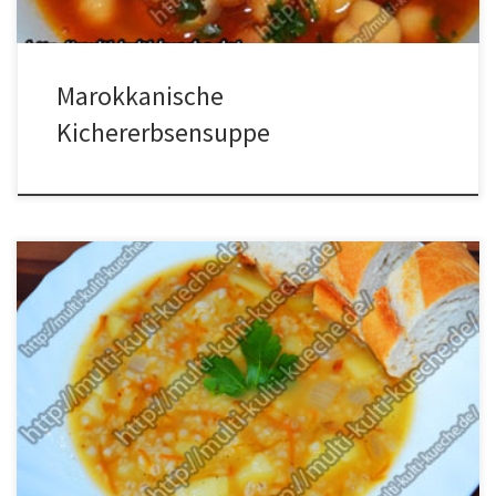
Marokkanische
Kichererbsensuppe
Zutaten für die Perlgraupensuppe 500g Kartoffeln500g
Hähnchenflügel2 Zwiebeln120g Perlgraupen2 Liter Wasser80g
gestiftelte Karotten (meine waren eingefroren)etwas Öl, Salz und
Pfeffer Zubereitung für Perlgraupensuppe Wasser in den Topf
geben und die Flügel darin kochen bis eine schöne Brühe
entsteht. Dann die Flügel raus nehmen und die kleingeschnittenen
Kartoffeln und die Graupen hinein […]