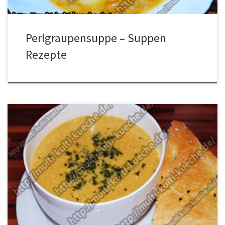
Perlgraupensuppe – Suppen
Rezepte
Zutaten für Rote Linsensuppe mit Joghurt 2 Möhren2
Zwiebeln200g rote Linsen2 EL. Butter200g Joghurtetwas
ZitronensaftSalz und Pfeffer1,5 Liter Gemüsebrüheetwas
Petersilie Zubereitung für Rote Linsensuppe mit Joghurt Zwiebeln
und Karotten klein schneiden. Butter in den Topf geben und
schmelzen. Die Zwiebeln und Karotten dazu geben und etwas
braten. Die roten Linsen […]