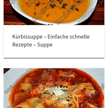
Topf geben und das Gemüse darin anschwitzen. Nun ca. 1 Liter
Wasser dazugeben und […]
Kürbissuppe – Einfache schnelle
Rezepte – Suppe
Zutaten für die Lasagne Suppe 500g Rinderhackfleisch2
Zwiebeln3 Knoblauchzehen800g gehackte Tomaten1,5 Liter
Fleischbrühe13 Lasagneplattenetwas Crem Fraich4 EL.
TomatenmarkPetersilie, Salz, Pfeffer und Oregano Zubereitung
für Lasagne Suppe Die Zwiebeln klein schneiden und den Knobi