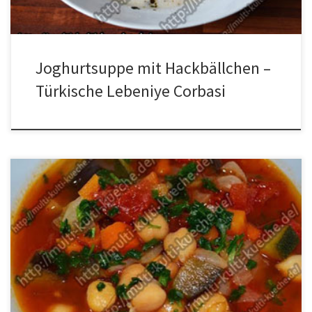
Joghurtsuppe mit Hackbällchen –
Türkische Lebeniye Corbasi
Zutaten für Marokkanische Kichererbsensuppe 2 Zwiebeln2
Knoblauchzehenetwas Öl170g Karotten150g Zucchini150g
Auberginen480g Kichererbsen400g Dose gehackte Tomatenetwas
Petersilie1 Tl. Tali Biber Salcasi (Paprikamark)1,2 L
GemüsebrüheSalz, Koriander, Kümmel Zubereitung für
Marokkanische Kichererbsensuppe Das Gemüse schälen, klein
schneiden und den Knoblauch pressen. Etwas Öl in einen Topf
geben, die Zwiebeln und den Knoblauch darin […]