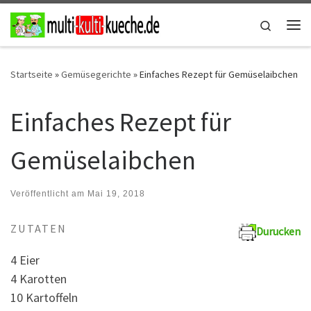
Zum Inhalt springen
Search
Me
Startseite
»
Gemüsegerichte
»
Einfaches Rezept für Gemüselaibchen
Einfaches Rezept für
Gemüselaibchen
Veröffentlicht am
Mai 19, 2018
ZUTATEN
Durucken
4 Eier
4 Karotten
10 Kartoffeln