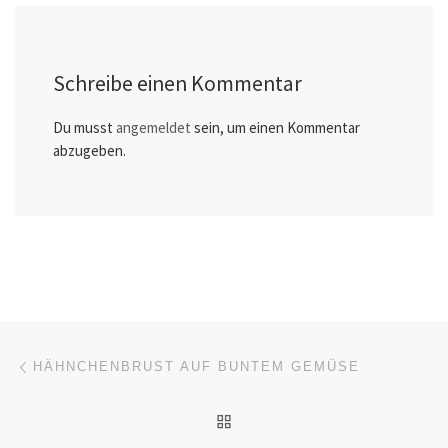
Schreibe einen Kommentar
Du musst
angemeldet
sein, um einen Kommentar
abzugeben.
Beitragsnavigation
Vorheriger Beitrag
HÄHNCHENBRUST AUF BUNTEM GEMÜSE
ZURÜCK ZUR BEITRAGSL